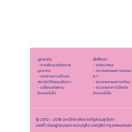
บุคลากร
นักศึกษา
- การพัฒนาศักยภาพ
- SSRU Mail
บุคลากร
- ตรวจสอบผลการอบรม
- เอกสารดาวน์โหลด
ICT
สถาบันวิจัยและพัฒนา
- ตรวจสอบผลการเรียน
- เปลี่ยนรหัสผ่าน
- ตรวจสอบการใช้รหัส
อินเตอร์เน็ต
อินเตอร์เน็ต
© 2012 - 2016 มหาวิทยาลัยราชภัฏสวนสุนันทา
เลขที่ 1 ถนนอู่ทองนอก แขวงดุสิต เขตดุสิต กรุงเทพมห